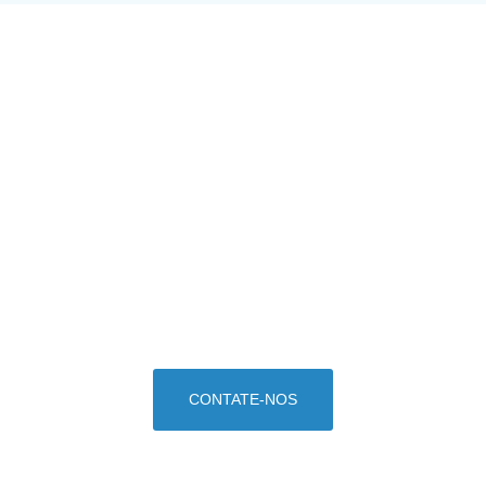
LET YOUR STUDY TAKE YOU
PLACES
Nossos dedicados consultores estão prontos
para preparar a melhor cotação e oferecer
aconselhamento personalizado. Comece já o
seu processo de visto.
CONTATE-NOS