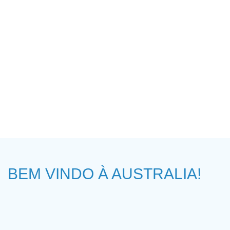
APLICAÇÃO DE VISTO
SEGURO SAÚDE
ACOMODAÇÃO
TRABALHO
ASSISTÊNCIA
BEM VINDO À AUSTRALIA!