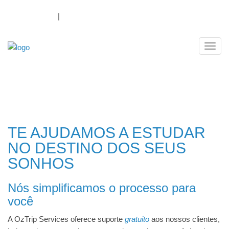
1300 069 874
|
Log In
Payment Portal
Navig
NOSSOS SERVIÇOS
TE AJUDAMOS A ESTUDAR
NO DESTINO DOS SEUS
SONHOS
Nós simplificamos o processo para
você
A OzTrip Services oferece suporte
gratuito
aos nossos clientes,