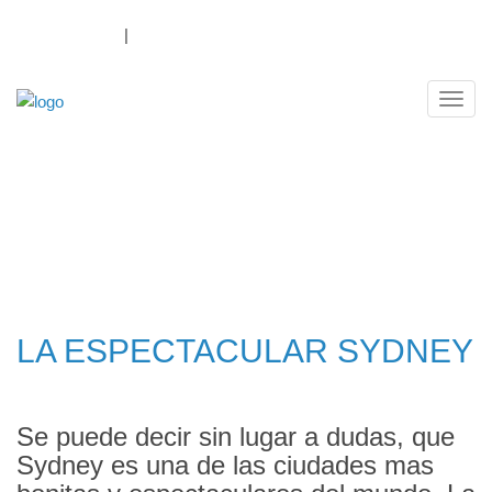
1300 069 874
|
Log In
Payment Portal
Navig
SYDNEY
LA ESPECTACULAR SYDNEY
Se puede decir sin lugar a dudas, que
Sydney es una de las ciudades mas