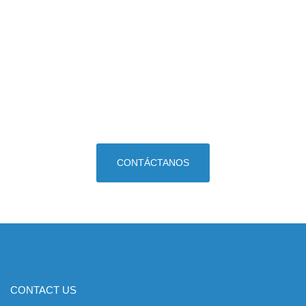
PLACES
Nuestros consultores experimentados están
listos para proporcionarte asistencia
personalizada. Comienza hoy mismo tu proceso.
CONTÁCTANOS
CONTACT US