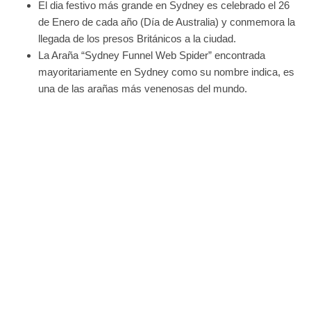
El dia festivo más grande en Sydney es celebrado el 26
de Enero de cada año (Día de Australia) y conmemora la
llegada de los presos Británicos a la ciudad.
La Araña “Sydney Funnel Web Spider” encontrada
mayoritariamente en Sydney como su nombre indica, es
una de las arañas más venenosas del mundo.
CONTÁCTANOS
¡CONTÁCTANOS PARA AVERIGUAR
MÁS INFORMACION SOBRE
CURSOS EN SYDNEY!