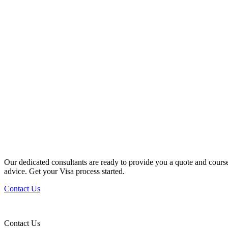
LET YOUR
STUDY TAKE
YOU
PLACES
Our dedicated consultants are ready to provide you a quote and cours
advice. Get your Visa process started.
Contact Us
Contact Us